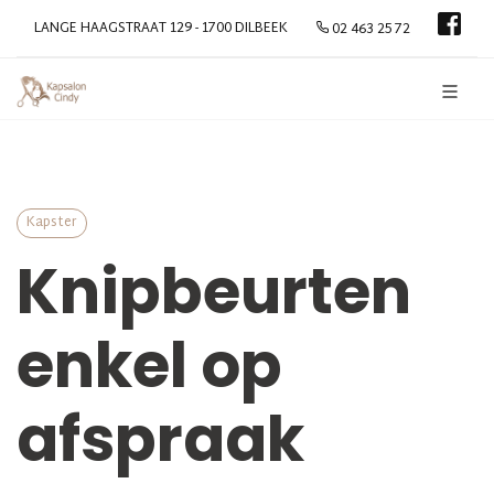
LANGE HAAGSTRAAT 129 - 1700 DILBEEK
02 463 25 72
Kapster
Knipbeurten
enkel op
afspraak